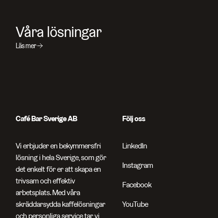
Våra lösningar
Läs mer
Café Bar Sverige AB
Följ oss
Vi erbjuder en bekymmersfri
LinkedIn
lösning i hela Sverige, som gör
Instagram
det enkelt för er att skapa en
trivsam och effektiv
Facebook
arbetsplats. Med våra
skräddarsydda kaffelösningar
YouTube
och personliga service tar vi