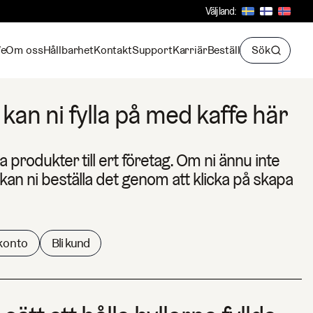
Välj land:
fe
Om oss
Hållbarhet
Kontakt
Support
Karriär
Beställ
Sök
kan ni fylla på med kaffe här
la produkter till ert företag. Om ni ännu inte
an ni beställa det genom att klicka på skapa
konto
Bli kund