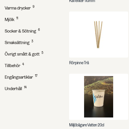
Kaffefilter 110mm
9
Varma drycker
11
Mjölk
6
Socker & Sötning
3
Smaksättning
5
Övrigt smått & gott
Rörpinne Trä
4
Tillbehör
17
Engångsartiklar
14
Underhåll
Miljöbägare Vatten 20cl