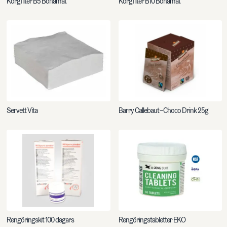
Korgfilter B5 Bonamat
Korgfilter B10 Bonamat
Servett Vita
Barry Callebaut – Choco Drink 25g
Rengöringskit 100 dagars
Rengöringstabletter EKO