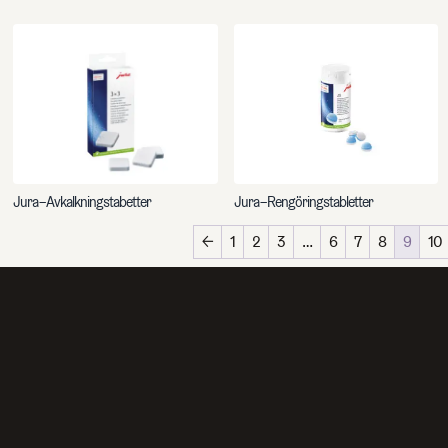
ch artiklar
Jura – Avkalkningstabetter
Jura – Rengöringstabletter
←
1
2
3
…
6
7
8
9
10