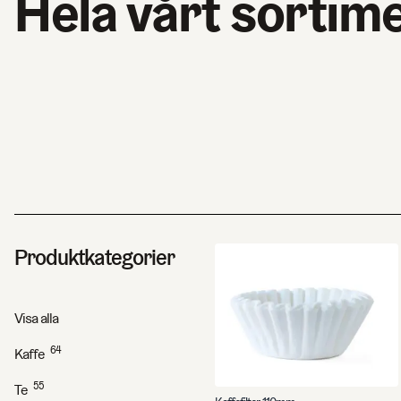
Hela vårt sortim
Produktkategorier
Visa alla
64
Kaffe
55
Te