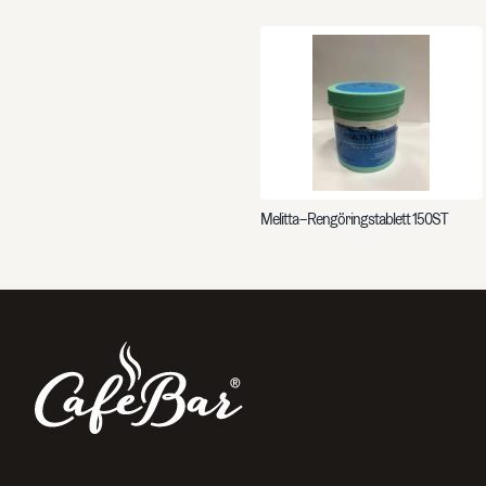
Sök efter sidor, produkter, kontaktpersoner, artikelnummer o
Melitta – Rengöringstablett 150ST