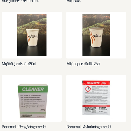
Korgfilter B40 Bonamat
Miljösäck
Miljöbägare Kaffe 20cl
Miljöbägare Kaffe 25cl
Bonamat – Rengöringsmedel
Bonamat – Avkalkningsmedel