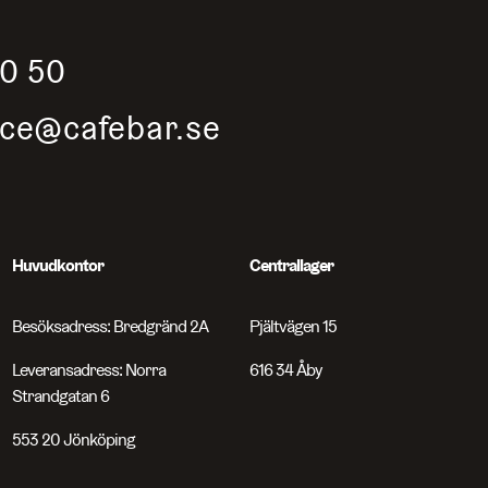
50 50
ice@cafebar.se
Huvudkontor
Centrallager
Besöksadress: Bredgränd 2A
Pjältvägen 15
Leveransadress: Norra
616 34 Åby
Strandgatan 6
553 20 Jönköping