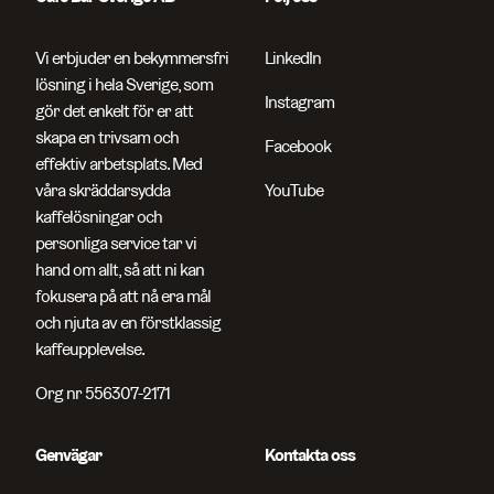
Vi erbjuder en bekymmersfri
LinkedIn
lösning i hela Sverige, som
Instagram
gör det enkelt för er att
skapa en trivsam och
Facebook
effektiv arbetsplats. Med
våra skräddarsydda
YouTube
kaffelösningar och
personliga service tar vi
hand om allt, så att ni kan
fokusera på att nå era mål
och njuta av en förstklassig
kaffeupplevelse.
Org nr 556307-2171
Sök efter sidor, produkter, kontaktpersoner, artikelnummer och art
Genvägar
Kontakta oss