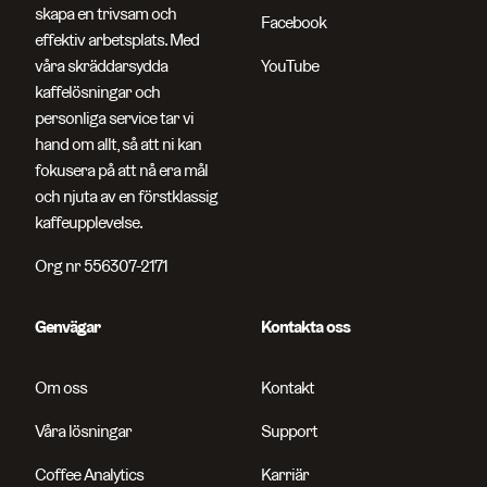
skapa en trivsam och
Facebook
effektiv arbetsplats. Med
Sök efter sidor, produkter, kontaktpersoner, artikelnummer och art
våra skräddarsydda
YouTube
kaffelösningar och
personliga service tar vi
hand om allt, så att ni kan
fokusera på att nå era mål
och njuta av en förstklassig
kaffeupplevelse.
Org nr 556307-2171
Genvägar
Kontakta oss
Om oss
Kontakt
Våra lösningar
Support
Coffee Analytics
Karriär