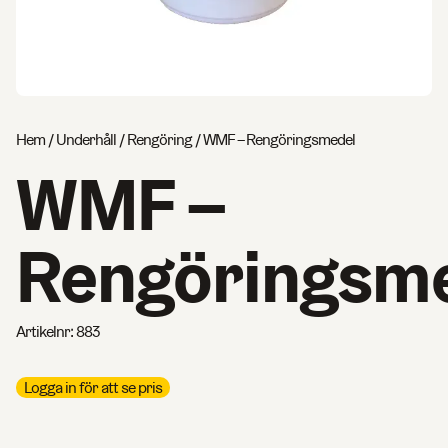
Hem
/
Underhåll
/
Rengöring
/ WMF – Rengöringsmedel
WMF –
Rengöringsm
Artikelnr:
883
Logga in för att se pris