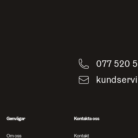
077 520 
kundserv
Genvägar
Kontakta oss
Om oss
Kontakt