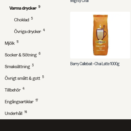
Mighty Chai
9
Varma drycker
5
Choklad
4
Övriga drycker
11
Mjölk
6
Socker & Sötning
Barry Callebait – Chai Latte 1000g
3
Smaksättning
5
Övrigt smått & gott
4
Tillbehör
17
Engångsartiklar
Sök efter sidor, produkter, kontaktpersoner, artikelnummer o
14
Underhåll