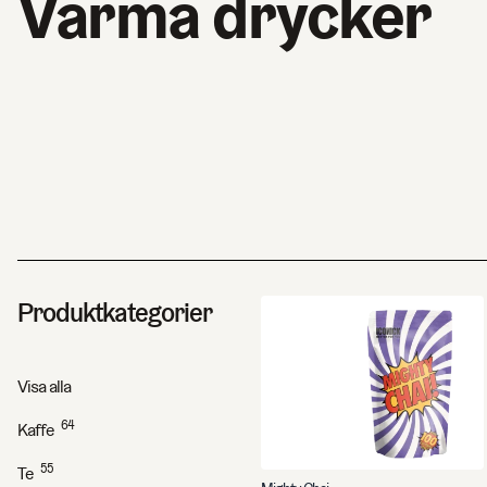
Varma drycker
Produktkategorier
Visa alla
64
Kaffe
55
Te