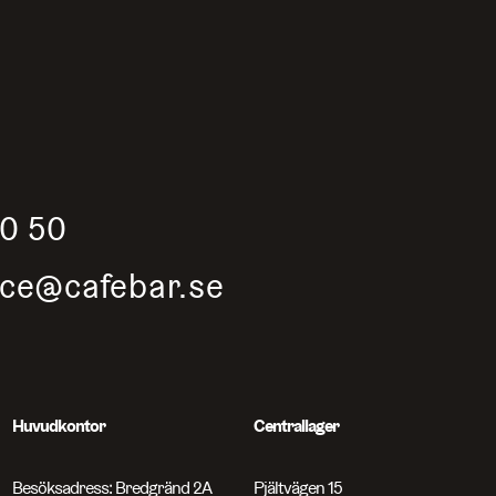
50 50
ice@cafebar.se
Huvudkontor
Centrallager
Besöksadress: Bredgränd 2A
Pjältvägen 15