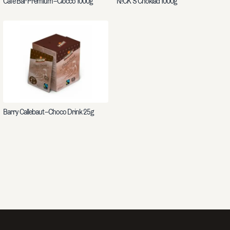
Café Bar Premium – Ciocco 1000g
N!CK’S Choklad 1000g
Barry Callebaut – Choco Drink 25g