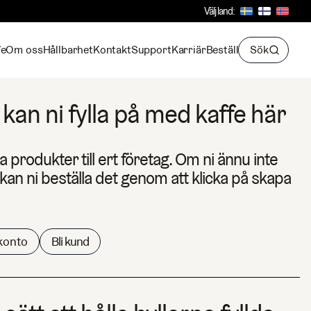
Välj land:
fe
Om oss
Hållbarhet
Kontakt
Support
Karriär
Beställ
Sök
kan ni fylla på med kaffe här
la produkter till ert företag. Om ni ännu inte
an ni beställa det genom att klicka på skapa
konto
Bli kund