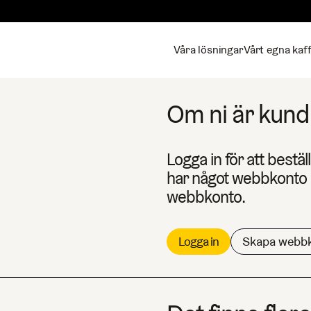
Våra lösningar
Vårt egna kaf
Om ni är kund 
Logga in för att bestäl
har något webbkonto k
webbkonto.
Logga in
Skapa webb