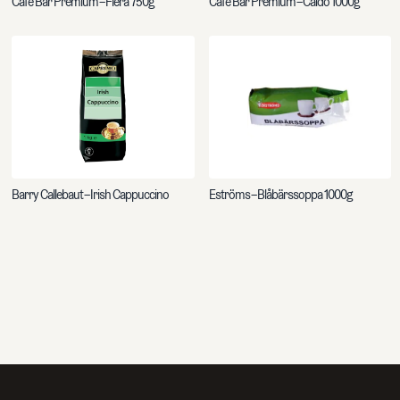
Café Bar Premium – Fiera 750g
Café Bar Premium – Caldo 1000g
Barry Callebaut – Irish Cappuccino
Eströms – Blåbärssoppa 1000g
ch artiklar