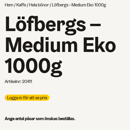
Hem
/
Kaffe
/
Hela bönor
/ Löfbergs – Medium Eko 1000g
Löfbergs –
Medium Eko
1000g
Artikelnr:
20411
Logga in för att se pris
Ange antal påsar som önskas beställas.