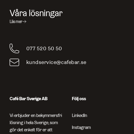
Våra lösningar
Läs mer
Sök efter sidor, produkter, kontaktpersoner, artikelnummer
och artiklar
077 520 50 50
kundservice@cafebar.se
Café Bar Sverige AB
Följ oss
Vi erbjuder en bekymmersfri
LinkedIn
lösning i hela Sverige, som
Instagram
gör det enkelt för er att