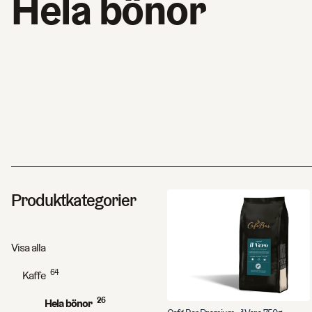
Hela bönor
Produktkategorier
Visa alla
64
Kaffe
26
Hela bönor