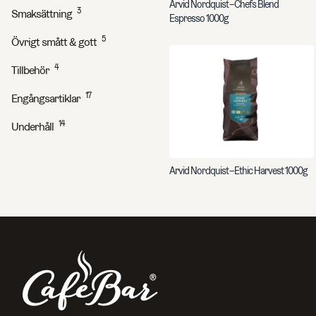
Arvid Nordquist – Chefs Blend
3
Smaksättning
Espresso 1000g
5
Övrigt smått & gott
Sök efter sidor, produkter, kontaktpersoner, artikelnummer o
4
Tillbehör
17
Engångsartiklar
14
Underhåll
Arvid Nordquist – Ethic Harvest 1000g