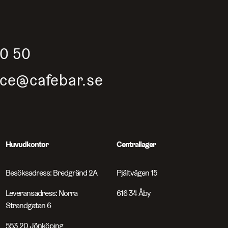
50 50
ice@cafebar.se
Huvudkontor
Centrallager
Besöksadress: Bredgränd 2A
Pjältvägen 15
Leveransadress: Norra
616 34 Åby
Strandgatan 6
553 20 Jönköping