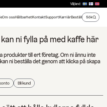
Välj land:
fe
Om oss
Hållbarhet
Kontakt
Support
Karriär
Beställ
Sök
kan ni fylla på med kaffe här
la produkter till ert företag. Om ni ännu inte
an ni beställa det genom att klicka på skapa
konto
Bli kund