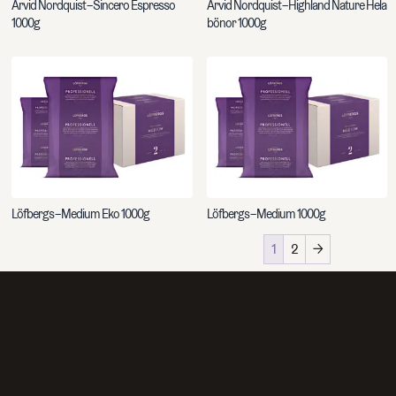
Arvid Nordquist – Sincero Espresso
Arvid Nordquist – Highland Nature Hela
1000g
bönor 1000g
ch artiklar
Löfbergs – Medium Eko 1000g
Löfbergs – Medium 1000g
1
2
→