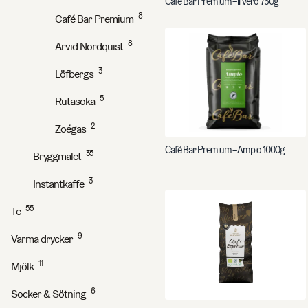
Café Bar Premium – il Vero 750g
8
Café Bar Premium
8
Arvid Nordquist
3
Löfbergs
5
Rutasoka
2
Zoégas
Café Bar Premium – Ampio 1000g
35
Bryggmalet
3
Instantkaffe
55
Te
9
Varma drycker
11
Mjölk
6
Socker & Sötning