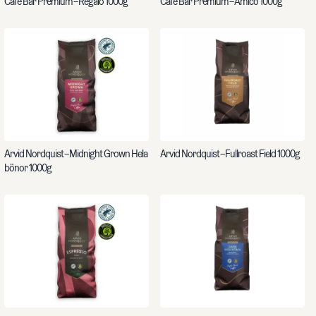
Café Bar Premium – Regalo 1000g
Café Bar Premium – Amico 1000g
Arvid Nordquist – Midnight Grown Hela
Arvid Nordquist – Fullroast Field 1000g
bönor 1000g