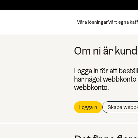
Våra lösningar
Vårt egna kaf
Om ni är kund 
Logga in för att bestäl
har något webbkonto k
webbkonto.
Logga in
Skapa webb