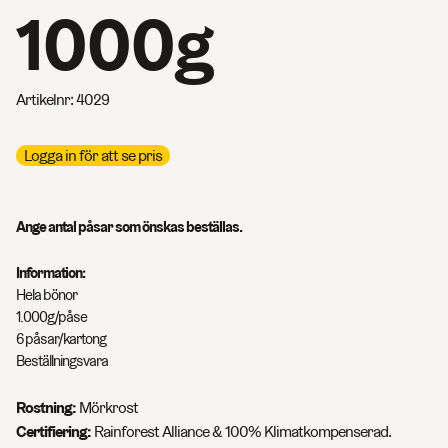
1000g
Artikelnr:
4029
Logga in för att se pris
Ange antal påsar som önskas beställas.
Information:
Hela bönor
1.000g/påse
6 påsar/kartong
Beställningsvara
Rostning:
Mörkrost
Certifiering:
Rainforest Alliance & 100% Klimatkompenserad.