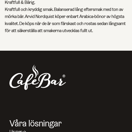
Kraftfull & Bärig.
Kraftfull och kryddig smak. Balanserad lång eftersmak med ton av
mörka bär. Arvid Nordquist köper enbart Arabica-bönor av högsta
kvalitet. De köps när de är som färskast och rostas sedan långsamt
för att säkerställa att smakerna utvecklas fullt ut.
Sök efter sidor, produkter, kontaktpersoner, artikelnummer
och artiklar
Våra lösningar
Läs mer