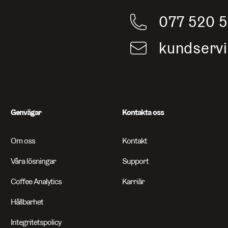
077 520 
ch artiklar
kundserv
Genvägar
Kontakta oss
Om oss
Kontakt
Våra lösningar
Support
Coffee Analytics
Karriär
Hållbarhet
Integritetspolicy