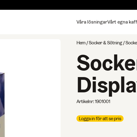
Våra lösningar
Vårt egna kaf
Hem
/
Socker & Sötning
/ Socke
Socker
Displ
Artikelnr:
1901001
Logga in för att se pris