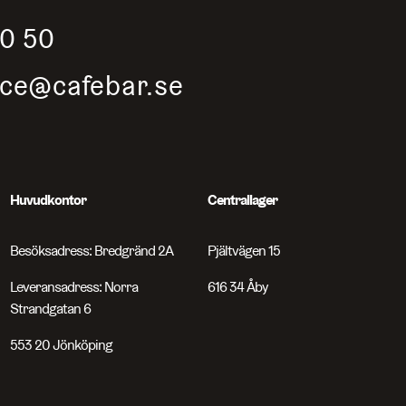
50 50
ice@cafebar.se
Huvudkontor
Centrallager
Besöksadress: Bredgränd 2A
Pjältvägen 15
Leveransadress: Norra
616 34 Åby
Strandgatan 6
553 20 Jönköping