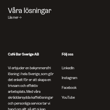
Våra lösningar
Sök efter sidor, produkter, kontaktpersoner, artikelnummer o
Läs mer
Café Bar Sverige AB
Följ oss
Vi erbjuder en bekymmersfri
LinkedIn
lösning i hela Sverige, som gör
Instagram
det enkelt för er att skapa en
trivsam och effektiv
Facebook
arbetsplats. Med våra
skräddarsydda kaffelösningar
YouTube
och personliga service tar vi
hand om allt, så att ni kan