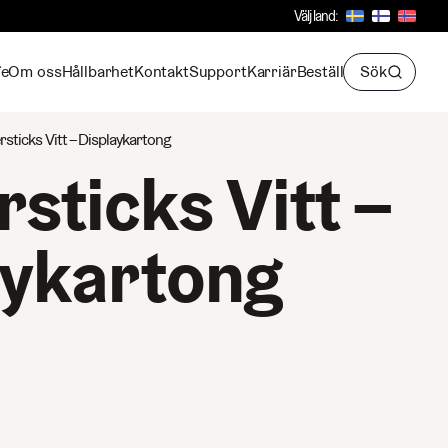
Välj land:
fe
Om oss
Hållbarhet
Kontakt
Support
Karriär
Beställ
Sök
rsticks Vitt – Displaykartong
sticks Vitt –
aykartong