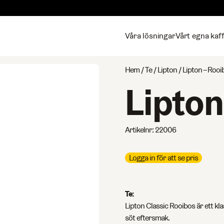
Våra lösningar
Vårt egna kaf
Hem
/
Te
/
Lipton
/ Lipton – Rooi
Lipton
Artikelnr:
22006
Logga in för att se pris
Te:
Lipton Classic Rooibos är ett kl
söt eftersmak.