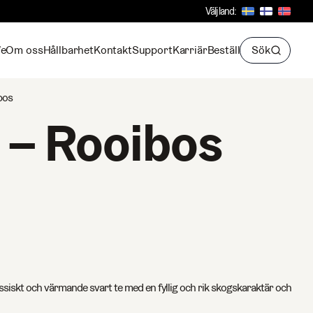
Välj land:
fe
Om oss
Hållbarhet
Kontakt
Support
Karriär
Beställ
Sök
bos
 – Rooibos
assiskt och värmande svart te med en fyllig och rik skogskaraktär och