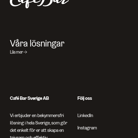
Sök efter sidor, produkter, kontaktpersoner, artikelnummer o
Våra lösningar
Läs mer
Café Bar Sverige AB
Följ oss
Vi erbjuder en bekymmersfri
LinkedIn
lösning i hela Sverige, som gör
Instagram
det enkelt för er att skapa en
trivsam och effektiv