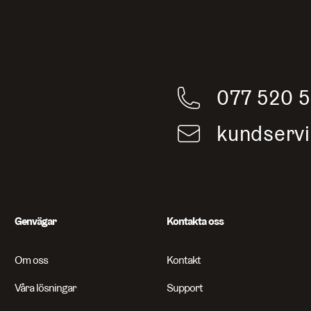
ch artiklar
077 520 
kundserv
Genvägar
Kontakta oss
Om oss
Kontakt
Våra lösningar
Support