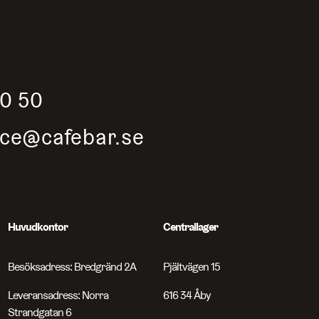
50 50
ice@cafebar.se
Huvudkontor
Centrallager
Besöksadress: Bredgränd 2A
Pjältvägen 15
Leveransadress: Norra
616 34 Åby
Strandgatan 6