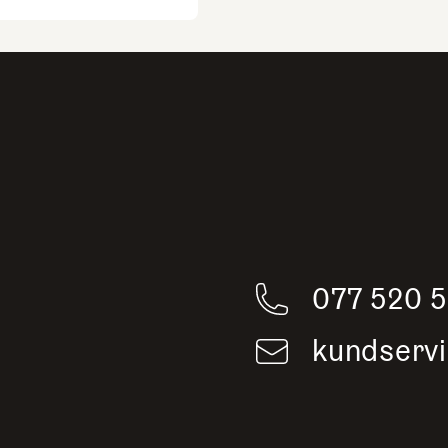
ch artiklar
077 520 
kundserv