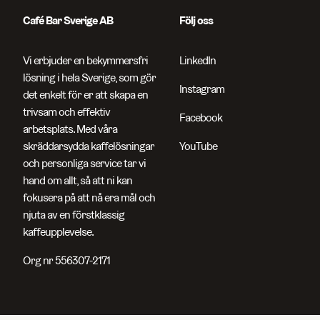
Café Bar Sverige AB
Följ oss
Vi erbjuder en bekymmersfri
LinkedIn
lösning i hela Sverige, som gör
Instagram
det enkelt för er att skapa en
trivsam och effektiv
Facebook
arbetsplats. Med våra
skräddarsydda kaffelösningar
YouTube
och personliga service tar vi
hand om allt, så att ni kan
fokusera på att nå era mål och
njuta av en förstklassig
kaffeupplevelse.
Org nr 556307-2171