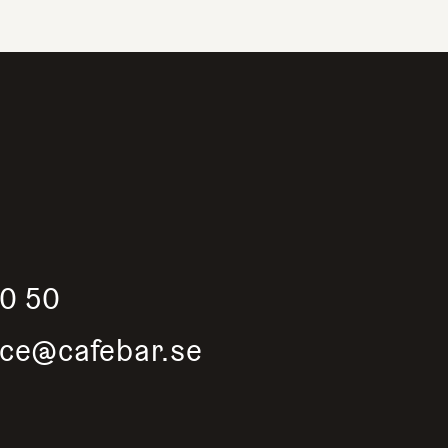
50 50
ice@cafebar.se