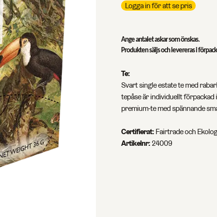
Logga in för att se pris
Ange antalet askar som önskas.
Produkten säljs och levereras i förpac
Te:
Svart single estate te med rabar
tepåse är individuellt förpackad i
premium-te med spännande smake
Certifierat:
Fairtrade och Ekolog
Artikelnr:
24009