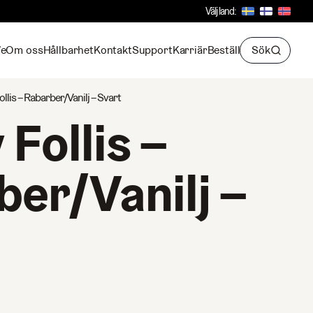
Välj land:
fe
Om oss
Hållbarhet
Kontakt
Support
Karriär
Beställ
Sök
ollis – Rabarber/Vanilj – Svart
 Follis –
er/Vanilj –