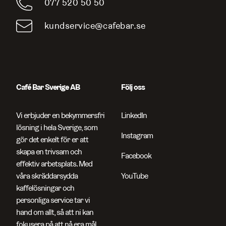
077 520 50 50
kundservice@cafebar.se
Café Bar Sverige AB
Följ oss
Vi erbjuder en bekymmersfri
LinkedIn
lösning i hela Sverige, som
Instagram
gör det enkelt för er att
skapa en trivsam och
Facebook
effektiv arbetsplats. Med
våra skräddarsydda
YouTube
kaffelösningar och
personliga service tar vi
hand om allt, så att ni kan
fokusera på att nå era mål