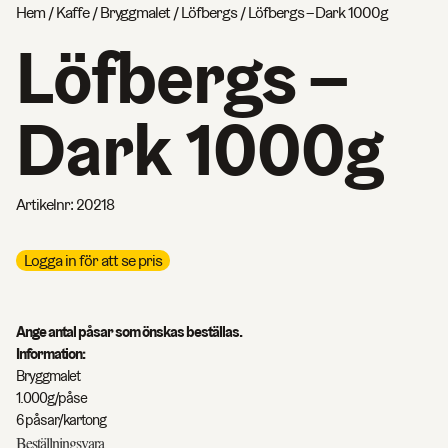
Hem
/
Kaffe
/
Bryggmalet
/
Löfbergs
/ Löfbergs – Dark 1000g
Löfbergs –
Dark 1000g
Artikelnr:
20218
Logga in för att se pris
Ange antal påsar som önskas beställas.
Information:
Bryggmalet
1.000g/påse
6 påsar/kartong
Beställningsvara