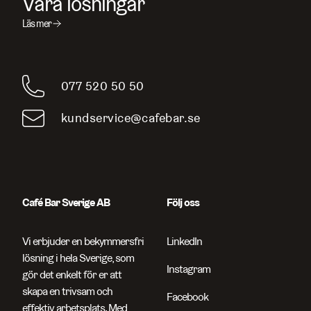
Våra lösningar
Läs mer
Sök efter sidor, produkter, kontaktpersoner, artikelnummer
077 520 50 50
och artiklar
kundservice@cafebar.se
Café Bar Sverige AB
Följ oss
Vi erbjuder en bekymmersfri
LinkedIn
lösning i hela Sverige, som
Instagram
gör det enkelt för er att
skapa en trivsam och
Facebook
effektiv arbetsplats. Med