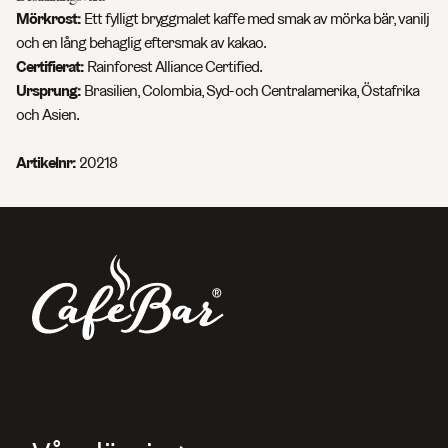
Mörkrost:
E
tt fylligt bryggmalet kaffe med smak av mörka bär, vanilj
och en lång behaglig eftersmak av kakao.
Certifierat:
Rainforest Alliance Certified.
Ursprung:
Brasilien, Colombia, Syd- och Centralamerika, Östafrika
och Asien.
Artikelnr:
20218