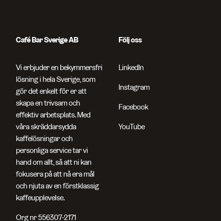
Café Bar Sverige AB
Följ oss
Vi erbjuder en bekymmersfri
LinkedIn
lösning i hela Sverige, som
Instagram
gör det enkelt för er att
skapa en trivsam och
Facebook
effektiv arbetsplats. Med
våra skräddarsydda
YouTube
kaffelösningar och
personliga service tar vi
hand om allt, så att ni kan
fokusera på att nå era mål
och njuta av en förstklassig
kaffeupplevelse.
Org nr 556307-2171