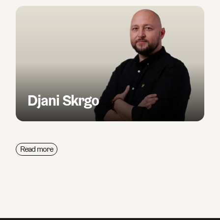
Djani Skrgo
Sök efter sidor, produkter, kontaktpersoner, artikelnummer
och artiklar
Read more