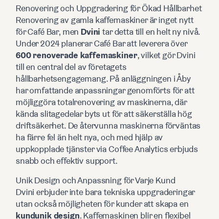
Renovering och Uppgradering för Ökad Hållbarhet
Renovering av gamla kaffemaskiner är inget nytt
för Café Bar, men
Dvini
tar detta till en helt ny nivå.
Under 2024 planerar Café Bar att leverera över
600 renoverade kaffemaskiner
, vilket gör Dvini
till en central del av företagets
hållbarhetsengagemang. På anläggningen i Åby
har omfattande anpassningar genomförts för att
möjliggöra totalrenovering av maskinerna, där
kända slitagedelar byts ut för att säkerställa hög
driftsäkerhet. De återvunna maskinerna förväntas
ha färre fel än helt nya, och med hjälp av
uppkopplade tjänster via Coffee Analytics erbjuds
snabb och effektiv support.
Unik Design och Anpassning för Varje Kund
Dvini erbjuder inte bara tekniska uppgraderingar
utan också möjligheten för kunder att skapa en
kundunik design
. Kaffemaskinen blir en flexibel