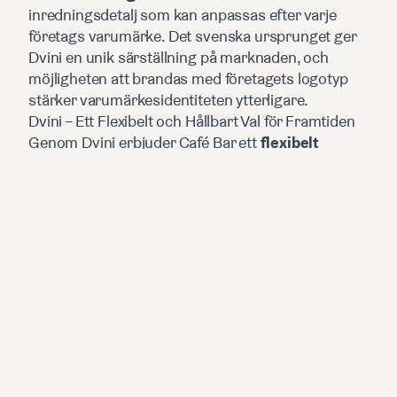
inredningsdetalj som kan anpassas efter varje
företags varumärke. Det svenska ursprunget ger
Dvini en unik särställning på marknaden, och
möjligheten att brandas med företagets logotyp
stärker varumärkesidentiteten ytterligare.
Dvini – Ett Flexibelt och Hållbart Val för Framtiden
Genom Dvini erbjuder Café Bar ett
flexibelt
alternativ
med stor potential för affärsutveckling.
Satsningen handlar inte bara om att ta hand om
gamla maskiner, utan också om att vårda
framtiden genom ökad hållbarhet och innovation.