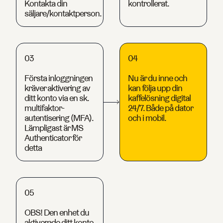
Kontakta din
kontrollerat.
säljare/kontaktperson.
03
04
Första inloggningen
Nu är du inne och
kräver aktivering av
kan följa upp din
ditt konto via en sk.
kaffelösning digital
multifaktor-
24/7. Både på dator
autentisering (MFA).
och i mobil.
Lämpligast är MS
Authenticator för
detta
05
OBS! Den enhet du
aktiverade ditt konto